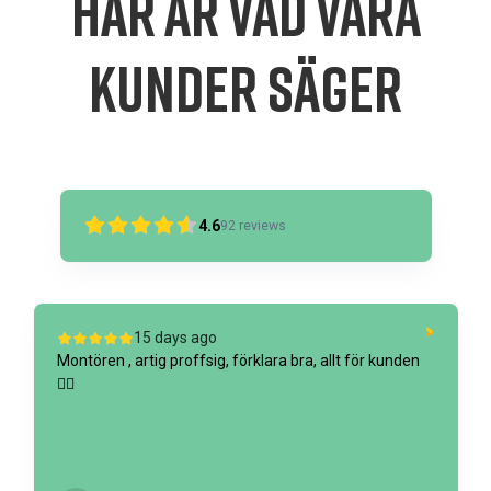
Här är vad våra
kunder säger
4.6
92
reviews
15 days ago
Montören , artig proffsig, förklara bra, allt för kunden
👍🏼