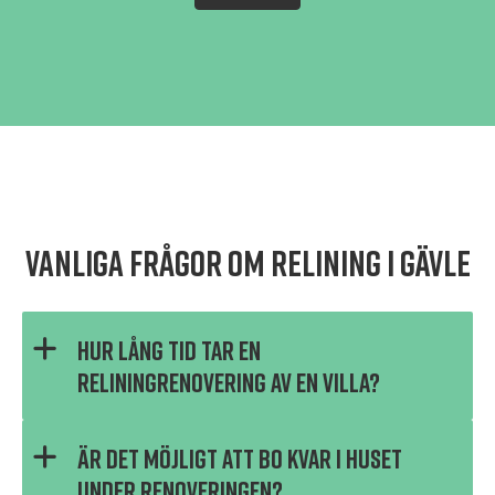
Vanliga frågor om relining i Gävle
Hur lång tid tar en
reliningrenovering av en villa?
Tidsåtgången för relining av ett avloppssystem i ett
Är det möjligt att bo kvar i huset
villahus är normalt mellan 3 och 5 arbetsdagar.
Den exakta tiden beror på fastighetens storlek,
under renoveringen?