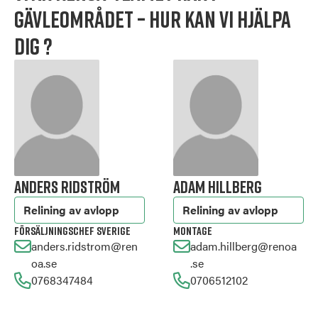
Gävleområdet – hur kan vi hjälpa
dig ?
Anders Ridström
Adam Hillberg
Relining av avlopp
Relining av avlopp
Försäljningschef Sverige
Montage
anders.ridstrom@ren
adam.hillberg@renoa
oa.se
.se
0768347484
0706512102