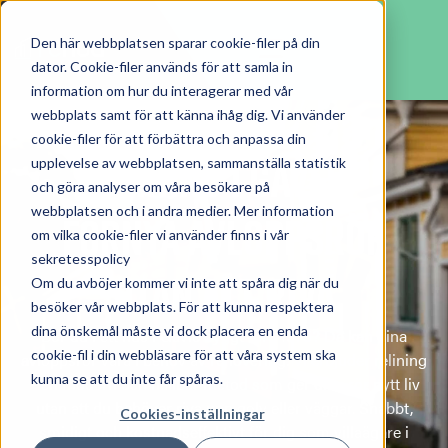
Den här webbplatsen sparar cookie-filer på din
dator. Cookie-filer används för att samla in
information om hur du interagerar med vår
webbplats samt för att känna ihåg dig. Vi använder
cookie-filer för att förbättra och anpassa din
Relining i Gävle –
upplevelse av webbplatsen, sammanställa statistik
och göra analyser om våra besökare på
webbplatsen och i andra medier. Mer information
Förnya avloppsrör
om vilka cookie-filer vi använder finns i vår
sekretesspolicy
utan att riva
Om du avböjer kommer vi inte att spåra dig när du
besöker vår webbplats. För att kunna respektera
dina önskemål måste vi dock placera en enda
Bor du i ett hus i Gävle byggt före 1975? Då kan dina
cookie-fil i din webbläsare för att våra system ska
avloppsrör vara i behov av renovering. Vi erbjuder relining
kunna se att du inte får spåras.
– en modern och hållbar metod som ger dina rör nytt liv
utan att du behöver riva upp golv eller väggar. Snabbt,
Cookies-inställningar
smidigt och kostnadseffektivt för dig som villaägare i