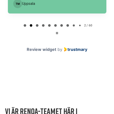
Uppsala
TM
Page 2 of 60
2 / 60
Review widget
by
trustmary
Vi är Renoa-teamet här i