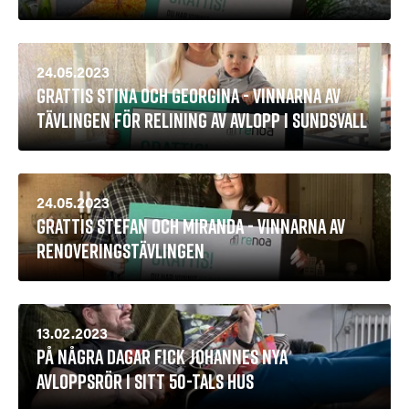
24.05.2023
Grattis Stina och Georgina - vinnarna av
tävlingen för relining av avlopp i Sundsvall
24.05.2023
Grattis Stefan och Miranda - vinnarna av
renoveringstävlingen
13.02.2023
På några dagar fick Johannes nya
avloppsrör i sitt 50-tals hus