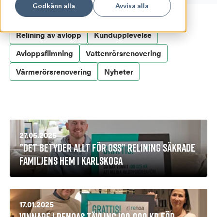
Godkänn alla
Avvisa alla
Relining av avlopp
Kundupplevelse
Avloppsfilmning
Vattenrörsrenovering
Värmerörsrenovering
Nyheter
27.05.2025
”Det betyder allt för oss” relining säkrade
familjens hem i Karlskoga
17.01.2025
Vinnare i Renoas Tävling 100.000 kr för