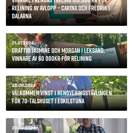
Relining av Avlopp – Carina och Fredrik i
Dalarna
01.07.2024
Grattis Jasmine och Morgan i Leksand,
vinnare av 60 000kr för relining
28.06.2024
Välkommen vinst i renoveringstävlingen
för 70-talshuset i Eskilstuna
20.06.2024