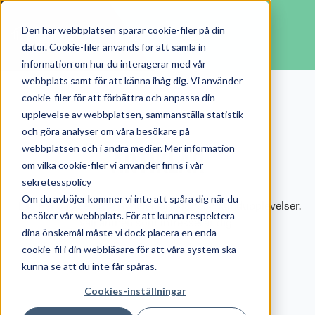
Den här webbplatsen sparar cookie-filer på din
dator. Cookie-filer används för att samla in
information om hur du interagerar med vår
webbplats samt för att känna ihåg dig. Vi använder
cookie-filer för att förbättra och anpassa din
upplevelse av webbplatsen, sammanställa statistik
och göra analyser om våra besökare på
webbplatsen och i andra medier. Mer information
Artiklar
om vilka cookie-filer vi använder finns i vår
sekretesspolicy
Om du avböjer kommer vi inte att spåra dig när du
Läs Renoas senaste nyheter, artiklar och kundupplevelser.
besöker vår webbplats. För att kunna respektera
Välj ämnen som intresserar dig.
dina önskemål måste vi dock placera en enda
cookie-fil i din webbläsare för att våra system ska
kunna se att du inte får spåras.
Cookies-inställningar