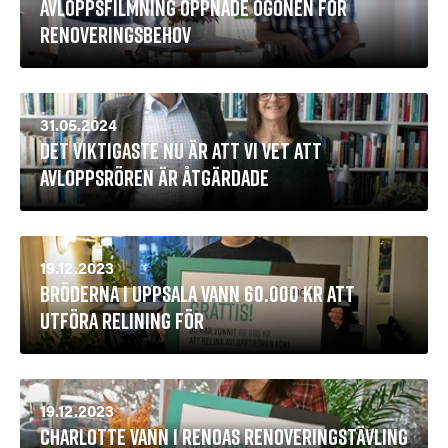
Avloppsfilmning öppnade ögonen för
renoveringsbehov
31.05.2024
Det viktigaste nu är att vi vet att
avloppsrören är åtgärdade
19.12.2023
Bröderna i Uppsala vann 60.000 kr att
utföra relining för
19.12.2023
Charlotte vann i Renoas renoveringstävling