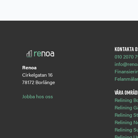
Kontakta o
010 2070 
info@reno
Renoa
Finansieri
Cirkelgatan 16
Felanmäla
78172 Borlänge
Våra områd
Jobba hos oss
Relining B
Relining G
Relining 
Relining N
Relining S
Relining U