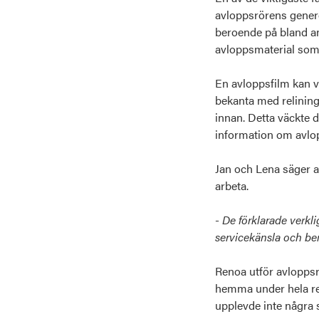
avloppsrörens genere
beroende på bland ann
avloppsmaterial som 
En avloppsfilm kan v
bekanta med relining
innan. Detta väckte
d
information om avlop
Jan och Lena säger a
arbeta.
-
De förklarade verkli
servicekänsla och bem
Renoa utför avloppsr
hemma under hela re
upplevde inte några 