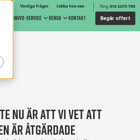
 guide
Vanliga frågor
Jobba hos oss
Ring
010 2070 790
spektion
VVS-service
Renoa
Kontakt
Begär offert
bmenu for Relining av avloppet
Show submenu for VVS-service
Show submenu for Renoa
te nu är att vi vet att
en är åtgärdade