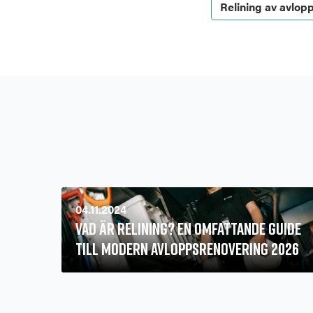
Relining av avlop
04.11.2024
Vad är relining? En omfattande guide
till modern avloppsrenovering 2026