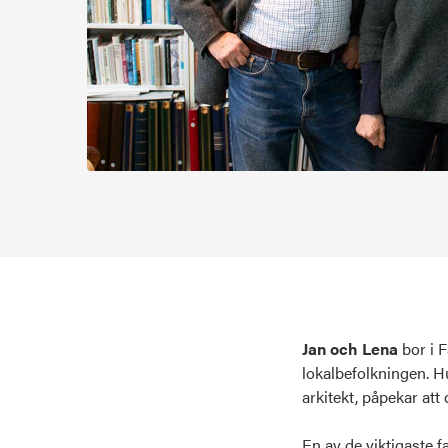
Jan och Lena
bor i 
lokalbefolkningen
.
Hu
arkitekt, påpekar att 
En av de viktigaste 