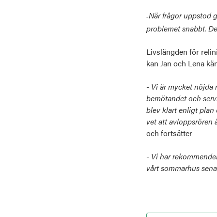
När frågor uppstod g
-
problemet snabbt. Det
Livslängden för reli
kan Jan och Lena kän
-
Vi är mycket nöjda m
bemötandet och service
blev klart enligt pla
vet att avloppsrören 
och fortsätter
-
Vi har rekommenderat
vårt sommarhus sena