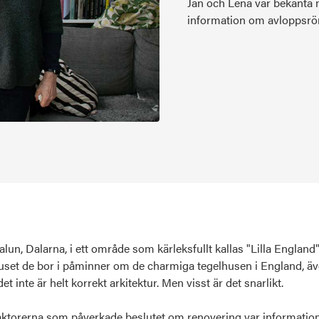
Jan och Lena var bekanta 
information om avloppsröre
Falun, Dalarna, i ett område som kärleksfullt kallas "Lilla England
set de bor i påminner om de charmiga tegelhusen i England, ä
det inte är helt korrekt arkitektur. Men visst är det snarlikt.
faktorerna
som påverkade beslutet om renovering
var informati