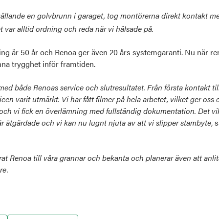
ällande en golvbrunn i garaget, tog montörerna direkt kontakt me
 var alltid ordning och reda när vi hälsade på.
ning är 50 år och Renoa ger även 20 års systemgaranti. Nu när re
na trygghet inför framtiden.
ed både Renoas service och slutresultatet. Från första kontakt till
n varit utmärkt. Vi har fått filmer på hela arbetet, vilket ger oss e
n och vi fick en överlämning med fullständig dokumentation.
Det vi
är åtgärdade och vi kan nu lugnt njuta av att vi slipper stambyte
,
s
 Renoa till våra grannar och bekanta och planerar även att anlita
re.