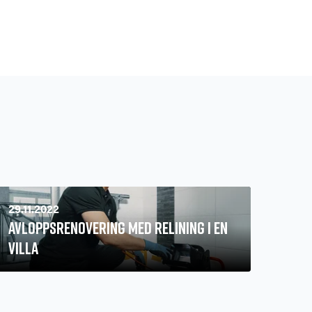
29.11.2022
Avloppsrenovering med relining i en
villa