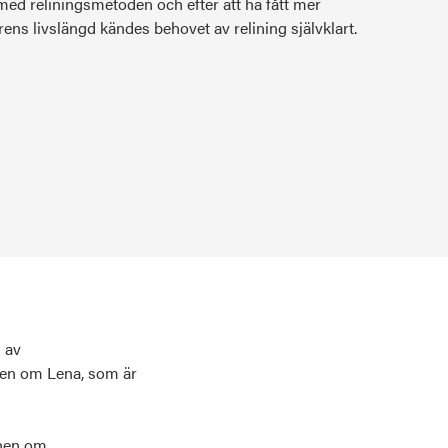
med reliningsmetoden och efter att ha fått mer
ns livslängd kändes behovet av relining självklart.
" av
ven om Lena, som är
onen om