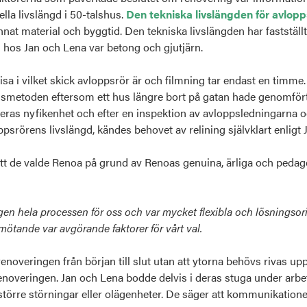
lla livslängd i 50-talshus.
Den tekniska livslängden för avlop
at material och byggtid. Den tekniska livslängden har fastställt
hos Jan och Lena var betong och gjutjärn.
isa i vilket skick avloppsrör är och filmning tar endast en timme
smetoden eftersom ett hus längre bort på gatan hade genomfört 
eras
nyfikenhet och efter
en inspektion av avloppsledningarna o
psrörens livslängd, kändes behovet av relining självklart
enligt 
tt de
valde Renoa på grund av
Renoas
genuina, ärliga och pedago
gen hela processen för oss och var mycket flexibla och lösningsor
ötande var avgörande faktorer för vårt val.
enoveringen från början till slut utan att ytorna behövs rivas u
noveringen. Jan och Lena bodde delvis i deras stuga under arbe
större störningar eller olägenheter. De säger att kommunikationen