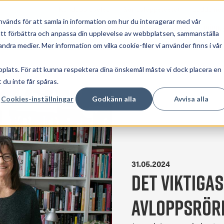
Kundupplevelse
Gör avloppstestet
Ladda ner
används för att samla in information om hur du interagerar med vår
Relining av avloppet
Rörin
Show su
r att förbättra och anpassa din upplevelse av webbplatsen, sammanställa
dra medier. Mer information om vilka cookie-filer vi använder finns i vår
bplats. För att kunna respektera dina önskemål måste vi dock placera en
 du inte får spåras.
Cookies-inställningar
Godkänn alla
Avvisa alla
31.05.2024
Det viktigas
avloppsrör