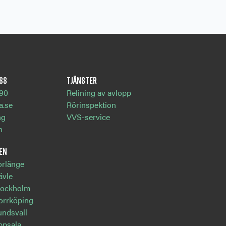
ss
Tjänster
790
Relining av avlopp
a.se
Rörinspektion
ng
VVS-service
n
en
orlänge
ävle
Stockholm
orrköping
undsvall
ppsala