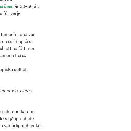
psrören
är 30–50 år,
s för varje
. Jan och Lena
var
en relining året
ch att
ha fått mer
Jan och Lena.
giska sätt att
ienterade. Deras
pp och man kan bo
tets gång och de
 var ärlig och enkel.