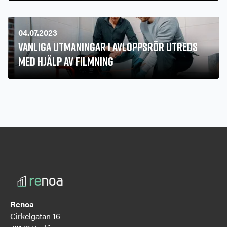
04.07.2023
Vanliga utmaningar i avloppsrör utreds
med hjälp av filmning
Renoa
Cirkelgatan 16