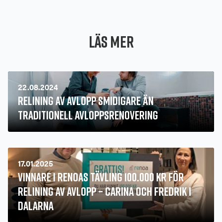
Läs mer
22.08.2024
Relining av avlopp smidigare än
traditionell avloppsrenovering
17.01.2025
Vinnare i Renoas Tävling 100.000 kr för
Relining av Avlopp – Carina och Fredrik i
Dalarna