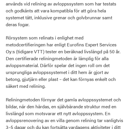
används vid relining av avloppssystem som har testats
och godkänts att vara kompatibla för att göra hela
systemet tätt, inklusive grenar och golvbrunnar samt
deras fogar.
Rörsystem som relinats i enlighet med
metodcertifieringen har enligt Eurofins Expert Services
Oy:s (tidigare VTT) tester en beräknad livslängd på 50 år.
Den certifierade reliningmetoden är lämplig för alla
avloppsmaterial. Därför spelar det ingen roll om det
ursprungliga avloppssystemet i ditt hem är gjort av
betong, gjutjärn eller plast – det kan förnyas enkelt och
säkert med relining.
Reliningmetoden förnyar det gamla avloppssystemet och
bildar, när den härdas, en självbärande struktur med en
livslängd som motsvarar ett nytt avloppssystem. En
avloppsrenovering av en villa genom relining tar vanligtvis
3–5 dagar och du kan fortsätta vardagens aktiviteter i ditt