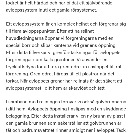
fodret är helt härdad och har bildat ett självbärande
avloppssystem inuti det gamla rörsystemet.
Ett avloppssystem är en komplex helhet och förgrenar sig
till flera avloppspunkter. Efter att ha relinat
huvudledningarna öppnar vi förgreningarna med en
special borr och slipar kanterna vid grenens öppning.
Efter detta tillverkar vi grenförstärkningar för avloppets
förgreningar som kalla grenfoder. Vi använder en
tryckluftsdyna för att föra grenfodret in i avloppet till rätt
förgrening. Grenfodret härdas till ett plaströr när det
torkar. När avloppets grenar har relinats är det säkert att
avloppssystemet i ditt hem är skarvlöst och tätt.
I samband med reliningen förnyar vi också golvbrunnarna
i ditt hem. Avloppets öppning finslipas med en skyddande
beläggning. Efter detta installerar vi en ny brunn av plast i
den gamla brunnen som säkerställer att golvbrunnen är
tät och badrumsvattnet rinner smidigt ner i avloppet. Tack