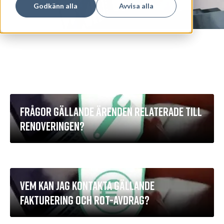
Godkänn alla
Avvisa alla
FRÅGOR GÄLLANDE ÄRENDEN RELATERADE TILL
RENOVERINGEN?
VEM KAN JAG KONTAKTA GÄLLANDE
FAKTURERING OCH ROT-AVDRAG?