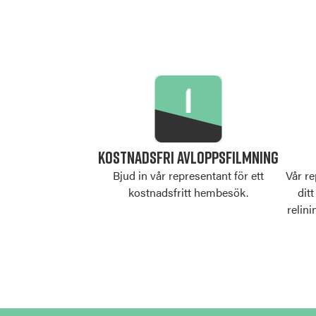
KOSTNADSFRI AVLOPPSFILMNING
Bjud in vår representant för ett
Vår r
kostnadsfritt hembesök.
dit
relini