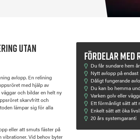
ering
utan
FÖRDELAR MED R
Du får sundare hem å
Nytt avlopp på endast
ining avlopp.
En relining
Dåligt fungerande avlo
loppsröret med hjälp av
Du kan bo hemma unde
s väggar och bildar en helt ny
Varken golv eller vägg
ppsröret skarvfritt och
Ett förmånligt sätt att
toden lämpar sig för alla
Enkelt sätt att öka liv
20 års systemgaranti
topp eller att smuts fäster på
 vibrationer. Vid behov byter