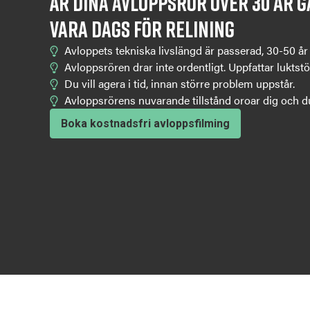
Är dina avloppsrör över 30 år 
vara dags för relining
Avloppets tekniska livslängd är passerad, 30-50 år
Avloppsrören drar inte ordentligt. Uppfattar luktstö
Du vill agera i tid, innan större problem uppstår.
Avloppsrörens nuvarande tillstånd oroar dig och du 
Boka kostnadsfri avloppsfilming