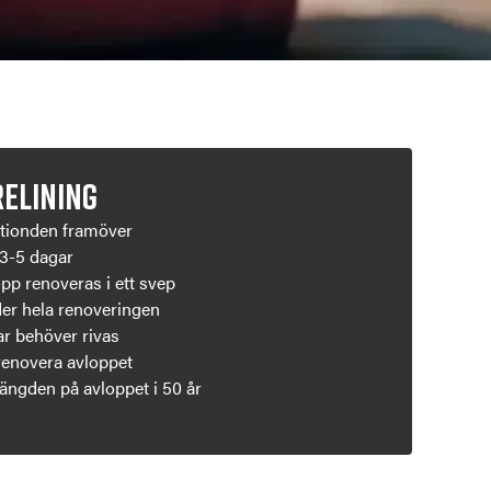
ELINING
rtionden framöver
 3-5 dagar
pp renoveras i ett svep
r hela renoveringen
ar behöver rivas
 renovera avloppet
slängden på avloppet i 50 år