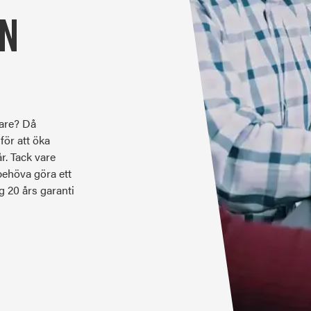
an
gare? Då
för att öka
r. Tack vare
 behöva göra ett
g 20 års garanti