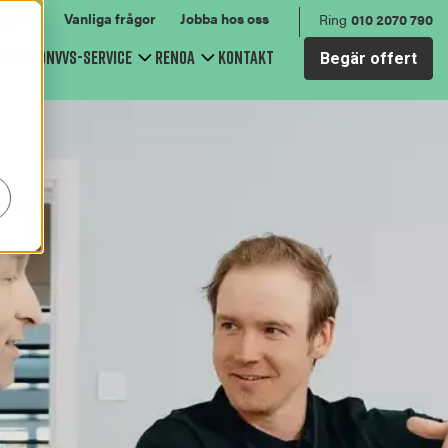
 guide
Vanliga frågor
Jobba hos oss
Ring
010 2070 790
spektion
VVS-service
Renoa
Kontakt
Begär offert
bmenu for Relining av avloppet
Show submenu for VVS-service
Show submenu for Renoa