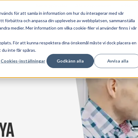
Kundupplevelse
Gör avloppstestet
Ladda ner
används för att samla in information om hur du interagerar med vår
Relining av avloppet
Rörin
Show su
r att förbättra och anpassa din upplevelse av webbplatsen, sammanställa
dra medier. Mer information om vilka cookie-filer vi använder finns i vår
bplats. För att kunna respektera dina önskemål måste vi dock placera en
 du inte får spåras.
Cookies-inställningar
Godkänn alla
Avvisa alla
ya