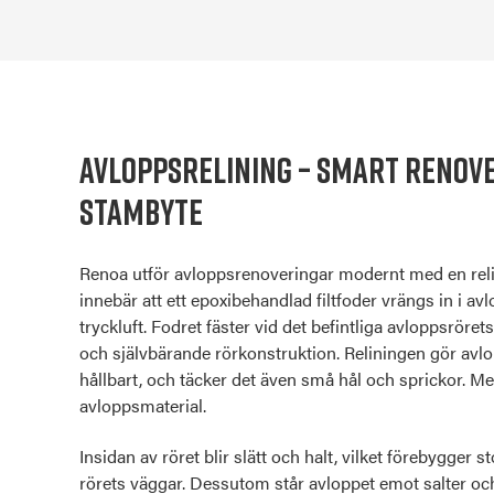
Avloppsrelining
– Smart
renov
stambyte
Renoa utför avloppsrenoveringar modernt med en
rel
innebär att ett epoxibehandlad filtfoder vrängs in i av
tryckluft. Fodret fäster vid det befintliga avloppsröret
och självbärande rörkonstruktion. Reliningen gör avlo
hållbart, och täcker det även små hål och sprickor. Me
avloppsmaterial.
Insidan av röret blir slätt och halt, vilket förebygger s
rörets väggar. Dessutom står avloppet emot salter och