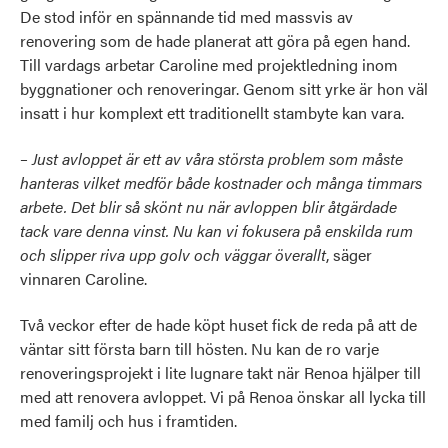
De stod inför en spännande tid med massvis av
renovering som de hade planerat att göra på egen hand.
Till vardags arbetar Caroline med projektledning inom
byggnationer och renoveringar. Genom sitt yrke är hon väl
insatt i hur komplext ett traditionellt stambyte kan vara.
– Just avloppet är ett av våra största problem som måste
hanteras vilket medför både kostnader och många timmars
arbete. Det blir så skönt nu när avloppen blir åtgärdade
tack vare denna vinst. Nu kan vi fokusera på enskilda rum
och slipper riva upp golv och väggar överallt
, säger
vinnaren Caroline.
Två veckor efter de hade köpt huset fick de reda på att de
väntar sitt första barn till hösten. Nu kan de ro varje
renoveringsprojekt i lite lugnare takt när Renoa hjälper till
med att renovera avloppet. Vi på Renoa önskar all lycka till
med familj och hus i framtiden.