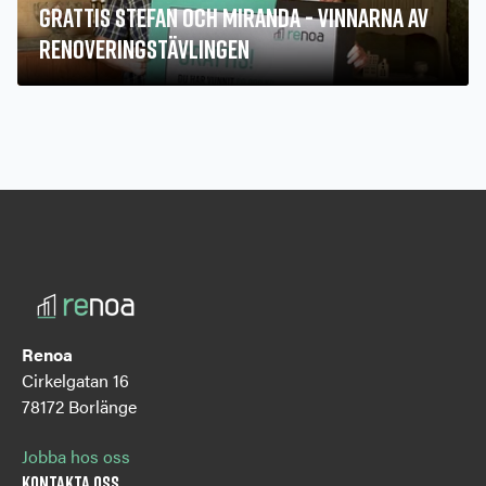
Grattis Stefan och Miranda - vinnarna av
renoveringstävlingen
Renoa
Cirkelgatan 16
78172 Borlänge
Jobba hos oss
Kontakta oss